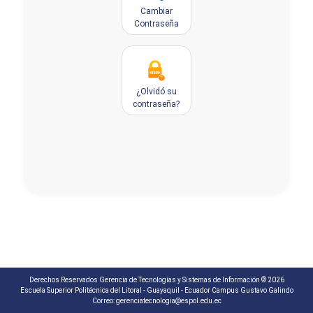
Cambiar
Contraseña
¿Olvidó su
contraseña?
Derechos Reservados Gerencia de Tecnologías y Sistemas de Información ©
2026
Escuela Superior Politécnica del Litoral - Guayaquil - Ecuador Campus Gustavo Galindo
Correo: gerenciatecnologia@espol.edu.ec